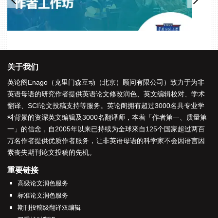
关于我们
英论阁Enago（克里门森互动（北京）顾问有限公司）致力于为非
英语母语的研究作者提供
英语论文修改润色
、
英文编辑校对
、
学术
翻译
、
SCI论文投稿支持
等服务。英论阁拥有超过3000名具专业学
科背景的资深
英文编辑
及3000名
翻译师
，本着「
作者第一、质量第
一
」的信念，自2005年以来已持续为全球來自125个国家超过两百
万名作者提供优质作者服务，让非英语母语的科学家不会因语言因
素丧失期刊论文投稿的先机。
重要链接
高级论文润色服务
标准论文润色服务
期刊投稿级翻译双编辑