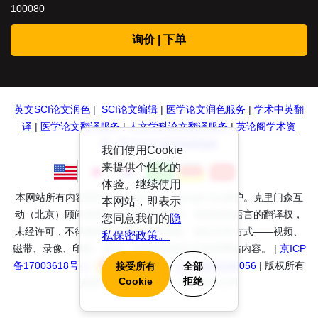
100080
询价 | 下单
英文SCI论文润色
|
SCI论文编辑
|
医学论文润色服务
|
学术中英翻
译
|
医学论文翻译服务
|
人文学科论文翻译服务
|
英论阁学术资
源
|
英文论文润色投稿指南
我们使用Cookie
来提供个性化的
体验。继续使用
本网站所有内容受到International Copyright Act保护。克里门森互
本网站，即表示
动（北京）顾问有限公司保留所有权利、包括其他语言的翻译权，
您同意我们的
隐
未经许可，不得复制、存储于检索系统、或以任何方式——视频、
私保密政策。
磁带、录像、印刷、复印、录制或其他方式使用网站内容。 |
京ICP
备17003618号-1
|
京公网安备： 11010802036056
接受所有
全部
| 版权所有
Cookie
拒绝
克里门森互动（北京）顾问有限公司