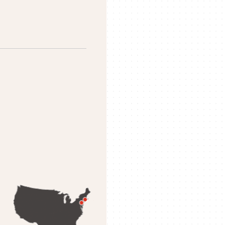
, TURKEY
田林十一村110号101
over, S. V. Road,
233
iyoda-Ku, Tokyo, 101-
99-3154
enago.com