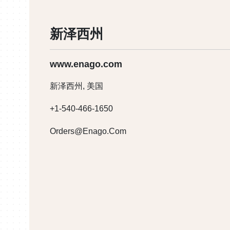
首尔
北京
东京
孟买
Istanbul
台湾省台北市
Sharq
新泽西州
上海
www.enago.co.kr
www.enago.cn
www.enago.jp
www.enago.com
Crimson Interactive
Levent Mah. Ulgen Sok. No:52 Besiktas Istanbul
No.234-4, Sec. 5, Nanjing E. Rd.
Ahamed Al-Jaber Street, Dasman Complex,
上海市徐汇区
1001, 10th Floor, Techniplex - II, Veer Savarkar Fly
Songshan Dist., Taipei City 105, Taiwan, China
Block-2, 6th Floor,
室, 邮编200
Crimson Interactive Korea Co. Ltd.
北京市海淀区中关村南大街2号数码
Crimson Interactive K.K.
新泽西州, 美国
+90-312-428-22 88
Goregaon (W), Mumbai 400062, India
Sharq, Kuwait
大厦A座3217室 邮编100080
4th Daini-Denpa Building, 2-14-10 Soto-Kanda, Ch
+886-2-7728-7436
+86-135-01
#2-2541, 19, Hakdong-Ro 2-Gil, Gangnam-Gu,
+1-540-466-1650
0021, Japan
+91-22-61935000
+86-10-62131959
Request-Tw@enago.com
Williamc@
Seoul, Republic Of Korea
Orders@enago.com
+81-3-5050-5374
Request-Cn@enago.cn
+82-2-1577-2592
Toiawase@crimsonjapan.co.jp
Enago@enago.co.kr