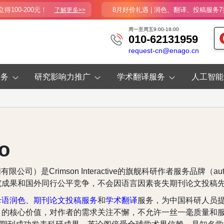
100-200元！
8月好价礼遇 | 润色、翻译、投稿服务7
了解更多>>
周一至周五9:00-18:00
010-62131959
request-cn@enago.cn
服务
研究影响力推广
学术翻译服务
人工智能
o
司）是Crimson Interactive的旗舰科研作者服务品牌（aut
究成果和国外同行公平竞争，不会因语言因素丧失期刊论文投稿
母语润色
、
期刊论文投稿服务
和
学术翻译
服务，为中国科研人员
」的核心价值，对作者的需求关注不懈，不允许一丝一毫质量和服