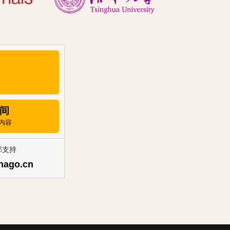
间
内容
邮支持
nago.cn