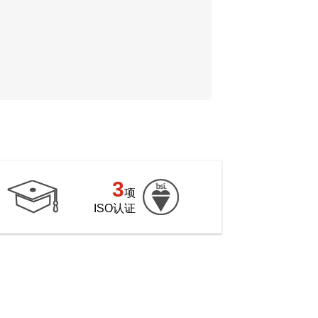
3
项
ISO认证