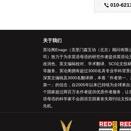
010-621
关于我们
英论阁Enago（克里门森互动（北京）顾问有限
司）致力于为非英语母语的研究作者提供
英语论
改润色
、
英文编辑校对
、
学术翻译
、
SCI论文投
等服务。英论阁拥有超过3000名具专业学科背景
深
英文编辑
及3000名
翻译师
，本着「
作者第一、
第一
」的信念，自2005年以来已持续为全球來自1
个国家超过两百万名作者提供优质作者服务，让
语母语的科学家不会因语言因素丧失期刊论文投
先机。