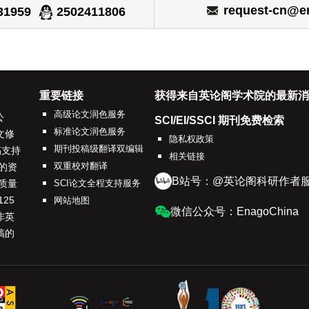
request-cn@e
31959
2502411806
重要链接
获得来自英论阁学术院的最新消
高级论文润色服务
公
SCI/EI/SSCI 期刊免费检索
标准论文润色服务
文修
隐私权政策
期刊投稿级翻译双编辑
稿支持
相关链接
双重校对翻译
的资
B站号：@英论阁科研作者
质量
SCI论文全程支持服务
25
网站地图
微信公众号：EnagoChina
非英
稿的