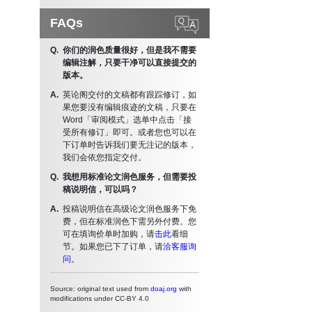
FAQs
你们的润色质量很好，但是我不需要
编辑注解，只要干净可以直接提交的
版本。
英论阁交付的文稿都有跟踪修订，如
果您要没有编辑痕迹的文稿，只要在
Word「审阅模式」选单中点击「接
受所有修订」即可。或者您也可以在
下订单时告诉我们要无注记的版本，
我们会依您指定交付。
我想用标准论文润色服务，但需要投
稿说明信，可以吗？
投稿说明信在高级论文润色服务下免
费，但在标准润色下需另外付费。您
可在填询价单时加购，请
击此
看细
节。如果您已下了订单，请
洽客服询
问
。
Source: original text used from
doaj.org
with
modifications under CC-BY 4.0