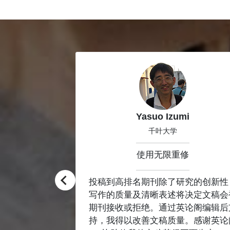
Slide 1 of 8
kao
Yasuo Izumi
究中心
千叶大学
修
使用无限重修
应和交稿值得肯
投稿到高排名期刊除了研究的创新性
他公司的润色服
写作的质量及清晰表述将决定文稿会
分公道，性价比
期刊接收或拒绝。通过英论阁编辑后
持，我得以改善文稿质量。感谢英论