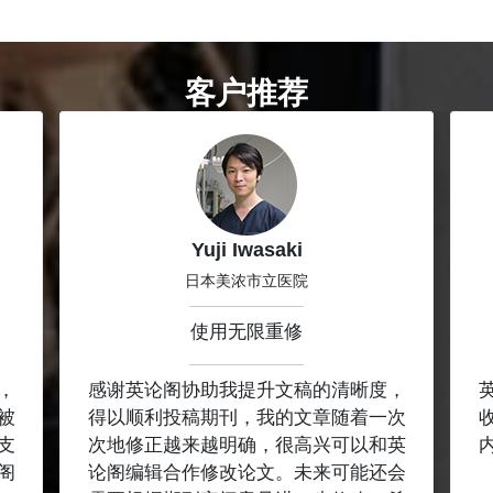
客户推荐
Yuji Iwasaki
日本美浓市立医院
使用无限重修
，
感谢英论阁协助我提升文稿的清晰度，
被
得以顺利投稿期刊，我的文章随着一次
支
次地修正越来越明确，很高兴可以和英
阁
论阁编辑合作修改论文。未来可能还会