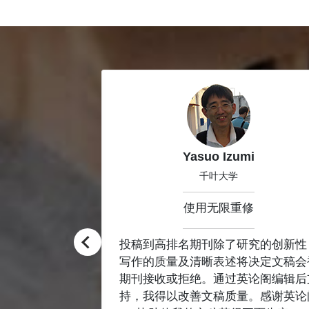
Slide 1 of 8
kao
Yasuo Izumi
究中心
千叶大学
修
使用无限重修
应和交稿值得肯
投稿到高排名期刊除了研究的创新性
他公司的润色服
写作的质量及清晰表述将决定文稿会
分公道，性价比
期刊接收或拒绝。通过英论阁编辑后
持，我得以改善文稿质量。感谢英论