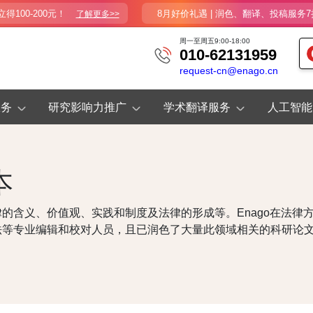
100-200元！
8月好价礼遇 | 润色、翻译、投稿服务7
了解更多>>
周一至周五9:00-18:00
010-62131959
request-cn@enago.cn
服务
研究影响力推广
学术翻译服务
人工智能
本
的含义、价值观、实践和制度及法律的形成等。Enago在法律
法等专业编辑和校对人员，且已润色了大量此领域相关的科研论