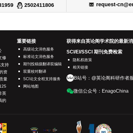
request-cn@e
31959
2502411806
重要链接
获得来自英论阁学术院的最新消
高级论文润色服务
公
SCI/EI/SSCI 期刊免费检索
标准论文润色服务
文修
隐私权政策
期刊投稿级翻译双编辑
稿支持
相关链接
双重校对翻译
的资
B站号：@英论阁科研作者
质量
SCI论文全程支持服务
25
网站地图
微信公众号：EnagoChina
非英
稿的