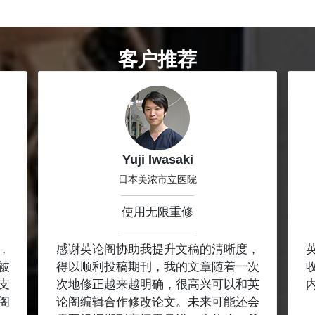
客户推荐
Yuji Iwasaki
日本美浓市立医院
使用无限重修
，
感谢英论阁协助我提升文稿的清晰度，
被
得以顺利投稿期刊，我的文章随着一次
支
次地修正越来越明确，很高兴可以和英
阁
论阁编辑合作修改论文。未来可能还会