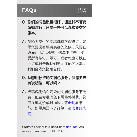
FAQs
你们的润色质量很好，但是我不需要
编辑注解，只要干净可以直接提交的
版本。
英论阁交付的文稿都有跟踪修订，如
果您要没有编辑痕迹的文稿，只要在
Word「审阅模式」选单中点击「接
受所有修订」即可。或者您也可以在
下订单时告诉我们要无注记的版本，
我们会依您指定交付。
我想用标准论文润色服务，但需要投
稿说明信，可以吗？
投稿说明信在高级论文润色服务下免
费，但在标准润色下需另外付费。您
可在填询价单时加购，请
击此
看细
节。如果您已下了订单，请
洽客服询
问
。
Source: original text used from
doaj.org
with
modifications under CC-BY 4.0