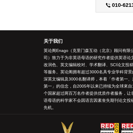
010-621
关于我们
英论阁Enago（克里门森互动（北京）顾问有限
司）致力于为非英语母语的研究作者提供
英语论
改润色
、
英文编辑校对
、
学术翻译
、
SCI论文投
等服务。英论阁拥有超过3000名具专业学科背景
深
英文编辑
及3000名
翻译师
，本着「
作者第一、
第一
」的信念，自2005年以来已持续为全球來自1
个国家超过两百万名作者提供优质作者服务，让
语母语的科学家不会因语言因素丧失期刊论文投
先机。